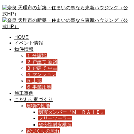
HOME
イベント情報
物件情報
１ 分譲地
２ 戸建て 新築
３ 戸建て 中古
４ マンション
５ 土地
６ 事業用地
施工事例
こだわり家づくり
建物の性能
制震ダンパー『ＭＩＲＡＩＥ』
フリーソーラー
省令準耐火構造
家づくりの流れ