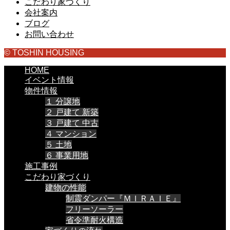
こだわり家づくり
会社案内
ブログ
お問い合わせ
© TOSHIN HOUSING
HOME
イベント情報
物件情報
１ 分譲地
２ 戸建て 新築
３ 戸建て 中古
４ マンション
５ 土地
６ 事業用地
施工事例
こだわり家づくり
建物の性能
制震ダンパー『ＭＩＲＡＩＥ』
フリーソーラー
省令準耐火構造