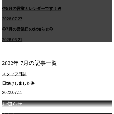
🍉8月の営業カレンダーです！🍧
2026.07.27
🌻7月の営業日のお知らせ🌻
2026.06.21
キ
ャ
ッ
チ
フ
レ
ー
ズ
2022年 7月の記事一覧
スタッフ日誌
日焼けしました☀
2022.07.11
お知らせ