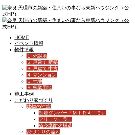
HOME
イベント情報
物件情報
１ 分譲地
２ 戸建て 新築
３ 戸建て 中古
４ マンション
５ 土地
６ 事業用地
施工事例
こだわり家づくり
建物の性能
制震ダンパー『ＭＩＲＡＩＥ』
フリーソーラー
省令準耐火構造
家づくりの流れ