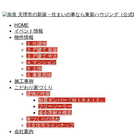
HOME
イベント情報
物件情報
１ 分譲地
２ 戸建て 新築
３ 戸建て 中古
４ マンション
５ 土地
６ 事業用地
施工事例
こだわり家づくり
建物の性能
制震ダンパー『ＭＩＲＡＩＥ』
フリーソーラー
省令準耐火構造
家づくりの流れ
注文住宅ラインナップ
会社案内