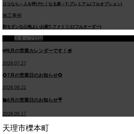
ココなら～人を呼びたくなる家～T-プレミアム(フルオプション)
施工事例
和モダンな心地よいお家T-ファミリエ(フルオーダー)
スタッフ日誌
🍉8月の営業カレンダーです！🍧
2026.07.27
🌻7月の営業日のお知らせ🌻
2026.06.21
🐌6月の営業日のお知らせ☔
2026.05.17
天理市櫟本町