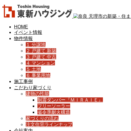
HOME
イベント情報
物件情報
１ 分譲地
２ 戸建て 新築
３ 戸建て 中古
４ マンション
５ 土地
６ 事業用地
施工事例
こだわり家づくり
建物の性能
制震ダンパー『ＭＩＲＡＩＥ』
フリーソーラー
省令準耐火構造
家づくりの流れ
注文住宅ラインナップ
会社案内