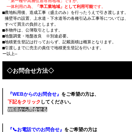
　「第一種中高層住居専用地域」ですが、
　一体利用の為、
「準工業地域」として利用可能
です。
■農地転用後、造成工事（盛土のみ）を行ったうえで引き渡します。
 擁壁等の設置、上水道・下水道等の各種引込み工事等については、
 すべて買主の負担とします。
■本物件は、公簿取引とします。
■地盤調査・地盤改良　※別途必要。
■地積更生登記は行っておらず、記載面積は概算となります。
■引渡しまでに売主の責任で地積更生登記を行います。
ー以上―
◇お問合せ方法◇
『WEBからのお問合せ』
をご希望の方は、
下記をクリック
してください。
WEBから問合せる
『📞お電話でのお問合せ』
をご希望の方は