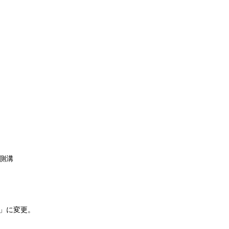
側溝
域」に変更。