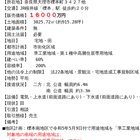
【所在地】奈良県天理市櫟本町３４２７他
【交通】JR桜井線「櫟本」駅 徒歩約２０分
１６０００
【販売価格】
万円
【土地面積】　3025.72㎡(約915.28坪)
【建築条件】　無
【国土法届】　必要
【地目】　    宅地・田
【都市計画】　市街化区域
【用途地域】  準工業地域・第１種中高層住居専用地域
【建ぺい率】 　60%
【容積率】　　 200%
【他の法令上の制限】　法22条地域・景観法・宅地造成工事規制区域
【地勢】平坦
【接道状況】　二方：北 公道 幅員約6.4m
　　　　　　　　　　南 公道 幅員 約3.3m
【設備】電気・上水道(前面道路にあり)・下水道(前面道路にあり)・
【現状】田
【引渡】相談
【取引態様】売主
【備考】
■地区計画：櫟本南地区で令和5年5月9日付で用途地域を「準工業地
　対象地の南端の用途地域は、
