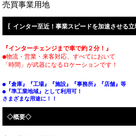
売買事業用地
〖インター至近！事業スピードを加速させる立
『インターチェンジまで車で約２分！』
●物流・営業・来客対応、すべてにおいて

●『倉庫』『工場』『施設』『事務所』『店舗』等
●『準工業地域』として利用可！

さまざまな用途に！！
◇概要◇