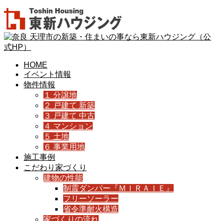
HOME
イベント情報
物件情報
１ 分譲地
２ 戸建て 新築
３ 戸建て 中古
４ マンション
５ 土地
６ 事業用地
施工事例
こだわり家づくり
建物の性能
制震ダンパー『ＭＩＲＡＩＥ』
フリーソーラー
省令準耐火構造
家づくりの流れ