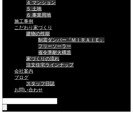
４ マンション
５ 土地
６ 事業用地
施工事例
こだわり家づくり
建物の性能
制震ダンパー『ＭＩＲＡＩＥ』
フリーソーラー
省令準耐火構造
家づくりの流れ
注文住宅ラインナップ
会社案内
ブログ
スタッフ日誌
お問い合わせ