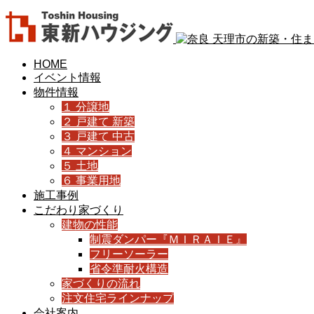
HOME
イベント情報
物件情報
１ 分譲地
２ 戸建て 新築
３ 戸建て 中古
４ マンション
５ 土地
６ 事業用地
施工事例
こだわり家づくり
建物の性能
制震ダンパー『ＭＩＲＡＩＥ』
フリーソーラー
省令準耐火構造
家づくりの流れ
注文住宅ラインナップ
会社案内