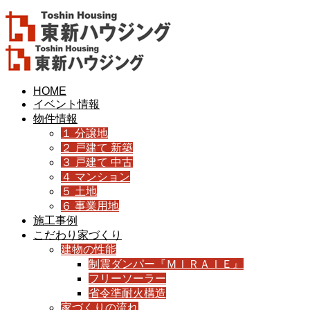
HOME
イベント情報
物件情報
１ 分譲地
２ 戸建て 新築
３ 戸建て 中古
４ マンション
５ 土地
６ 事業用地
施工事例
こだわり家づくり
建物の性能
制震ダンパー『ＭＩＲＡＩＥ』
フリーソーラー
省令準耐火構造
家づくりの流れ