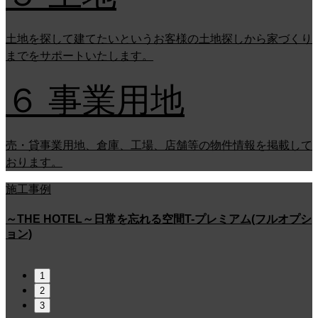
土地を探して建てたいというお客様の土地探しから家づくり
までをサポートいたします。
６ 事業用地
売・貸事業用地、倉庫、工場、店舗等の物件情報を掲載して
おります。
施工事例
EL～日常を忘れる空間T-プレミアム(フルオプシ
［事業用地］物
1
2
3