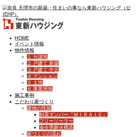
HOME
イベント情報
物件情報
１ 分譲地
２ 戸建て 新築
３ 戸建て 中古
４ マンション
５ 土地
６ 事業用地
施工事例
こだわり家づくり
建物の性能
制震ダンパー『ＭＩＲＡＩＥ』
フリーソーラー
省令準耐火構造
家づくりの流れ