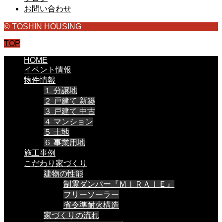
お問い合わせ
© TOSHIN HOUSING
TOP
HOME
イベント情報
物件情報
１ 分譲地
２ 戸建て 新築
３ 戸建て 中古
４ マンション
５ 土地
６ 事業用地
施工事例
こだわり家づくり
建物の性能
制震ダンパー『ＭＩＲＡＩＥ』
フリーソーラー
省令準耐火構造
家づくりの流れ