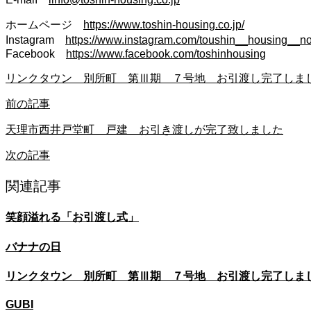
ホームページ
https://www.toshin-housing.co.jp/
Instagram
https://www.instagram.com/toushin__housing__no
Facebook
https://www.facebook.com/toshinhousing
リンクタウン 別所町 第Ⅲ期 ７号地 お引渡し完了しま
前の記事
天理市西井戸堂町 戸建 お引き渡しが完了致しました
次の記事
関連記事
笑顔溢れる「お引渡し式」
バナナの日
リンクタウン 別所町 第Ⅲ期 ７号地 お引渡し完了しま
GUBI