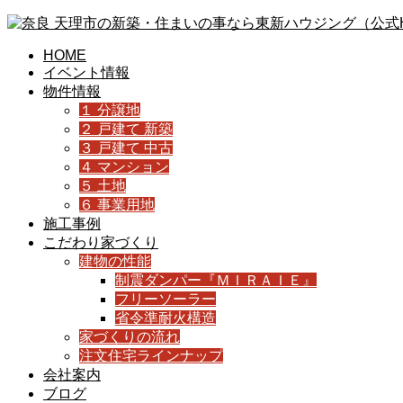
HOME
イベント情報
物件情報
１ 分譲地
２ 戸建て 新築
３ 戸建て 中古
４ マンション
５ 土地
６ 事業用地
施工事例
こだわり家づくり
建物の性能
制震ダンパー『ＭＩＲＡＩＥ』
フリーソーラー
省令準耐火構造
家づくりの流れ
注文住宅ラインナップ
会社案内
ブログ